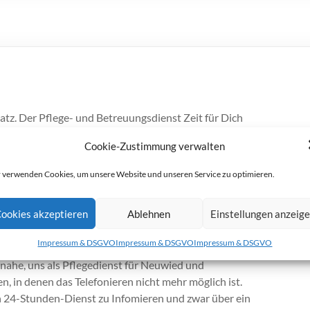
satz. Der Pflege- und Betreuungsdienst Zeit für Dich
Cookie-Zustimmung verwalten
Sie erreichbar. Alle Kunden des Pflege- und
 verwenden Cookies, um unsere Website und unseren Service zu optimieren.
nummer hinterlegt und erreichen darüber immer eine
Notlage weiterhelfen kann.
ookies akzeptieren
Ablehnen
Einstellungen anzeig
uationen oft die größte Angst. Was tun wenn mir etwas
Impressum & DSGVO
Impressum & DSGVO
Impressum & DSGVO
 nahe, uns als Pflegedienst für Neuwied und
, in denen das Telefonieren nicht mehr möglich ist.
n 24-Stunden-Dienst zu Infomieren und zwar über ein